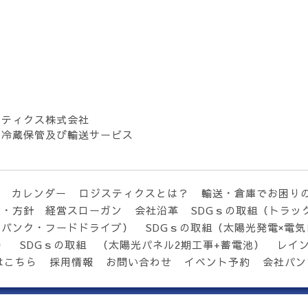
スティクス株式会社
・冷蔵保管及び輸送サービス
カレンダー
ロジスティクスとは？
輸送・倉庫でお困り
念・方針 経営スローガン
会社沿革
SDGｓの取組（トラッ
ドバンク・フードドライブ）
SDGｓの取組（太陽光発電×電
）
SDGｓの取組 （太陽光パネル2期工事+蓄電池）
レイ
はこちら
採用情報
お問い合わせ
イベント予約
会社パン