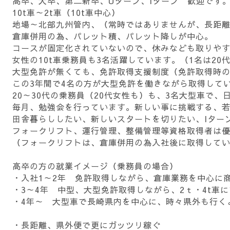
高卒、大卒、第二新卒、Uターン、Iターン 歓迎です
10t車～2t車（10t車中心）
地場～北部九州管内、（常時ではありませんが、長距
倉庫併用の為、パレット積、パレット降しが中心。
コースが固定化されていないので、休みなども取りや
女性の10t車乗務員も3名活躍しています。（1名は20
大型免許が無くても、免許取得支援制度（免許取得時
この3年間で4名の方が大型免許を働きながら取得して
20～30代の乗務員（20代女性も）も、3名大型車で、
毎月、勉強会を行っています。新しい事に挑戦する、
田舎暮らししたい、新しいスタートを切りたい、Iター
フォークリフト、運行管理、整備管理等資格取得者は
（フォークリフトは、倉庫併用の為入社後に取得してい
高卒の方の就業イメージ（乗務員の場合）
・入社1～2年 免許取得しながら、倉庫業務を中心に
・3～4年 中型、大型免許取得しながら、2ｔ・4t車
・4年～ 大型車で長崎県内を中心に、時々県外も行く
・長距離、県外便で更にガッツリ稼ぐ