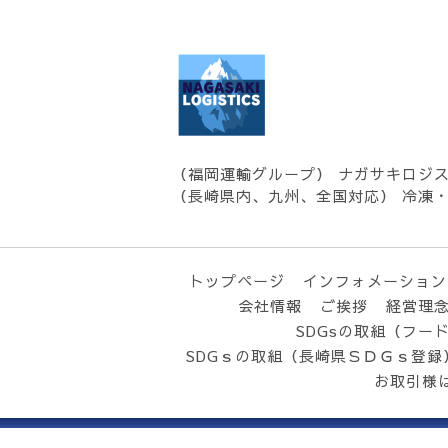
（福岡運輸グループ） ナガサキロジ
（長崎県内、九州、全国対応） 冷凍
トップページ
インフォメーション
会社情報
ご挨拶
経営理
SDGsの取組（フー
SDGｓの取組（長崎県ＳＤＧｓ登録
お取引様