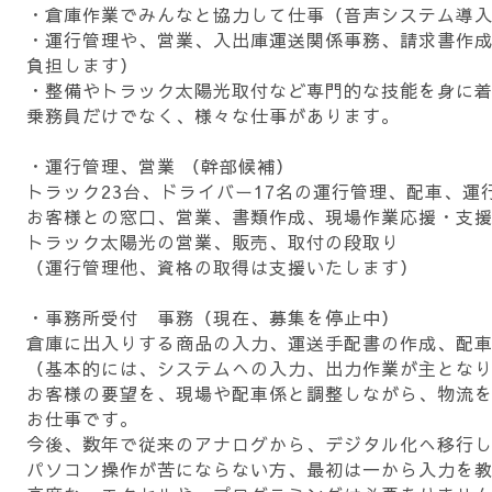
・倉庫作業でみんなと協力して仕事（音声システム導
・運行管理や、営業、入出庫運送関係事務、請求書作
負担します）
・整備やトラック太陽光取付など専門的な技能を身に
乗務員だけでなく、様々な仕事があります。
・運行管理、営業 （幹部候補）
トラック23台、ドライバー17名の運行管理、配車、運
お客様との窓口、営業、書類作成、現場作業応援・支
トラック太陽光の営業、販売、取付の段取り
（運行管理他、資格の取得は支援いたします）
・事務所受付 事務（現在、募集を停止中）
倉庫に出入りする商品の入力、運送手配書の作成、配
（基本的には、システムへの入力、出力作業が主とな
お客様の要望を、現場や配車係と調整しながら、物流
お仕事です。
今後、数年で従来のアナログから、デジタル化へ移行
パソコン操作が苦にならない方、最初は一から入力を