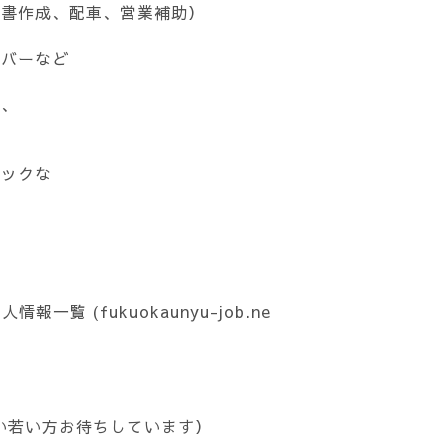
配書作成、配車、営業補助）
イバーなど
び、
ミックな
。
覧 (fukuokaunyu-job.ne
い若い方お待ちしています）