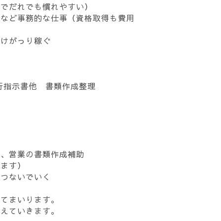
入でだれでも慣れやすい）
成など事務的な仕事（資格取得も費用
着けがっり稼ぐ
行指示書他 書類作成整理
援
車、営業の書類作成補助
ります）
をつないでいく
してまいります。
教えていきます。