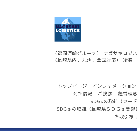
（福岡運輸グループ） ナガサキロジ
（長崎県内、九州、全国対応） 冷凍
トップページ
インフォメーション
会社情報
ご挨拶
経営理
SDGsの取組（フー
SDGｓの取組（長崎県ＳＤＧｓ登録
お取引様