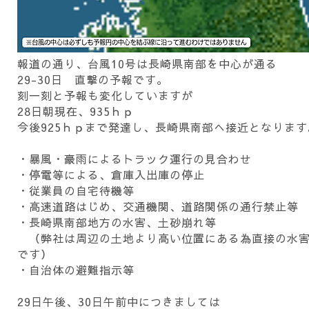
報道の通り、台風10号は長崎県南部を中心が通る
29-30日 直撃の予報です。
刻一刻と予報も変化していますが
28日朝現在、935ｈｐ
今後925ｈｐまで発達し、長崎県南部へ接近となります
・暴風・豪雨によるトラック運行の見合わせ
・停電等による、倉庫入出庫の停止
・従業員の自宅待機等
・高速道路はじめ、交通機関、道路関係の通行禁止等
・長崎県南部地方の水害、土砂崩れ等
（弊社は周辺の土地より高い位置にある為直接の水害
です）
・自治体の避難指示等
29日午後、30日午前中につきましては