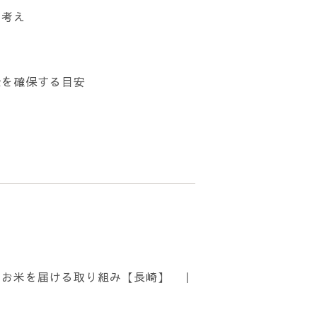
と考え
全を確保する目安
でお米を届ける取り組み【長崎】 ｜