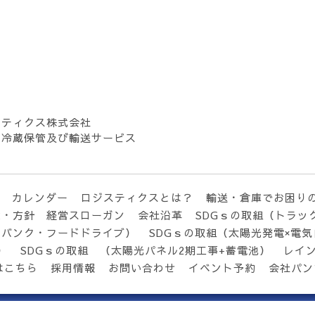
スティクス株式会社
・冷蔵保管及び輸送サービス
カレンダー
ロジスティクスとは？
輸送・倉庫でお困り
念・方針 経営スローガン
会社沿革
SDGｓの取組（トラッ
ドバンク・フードドライブ）
SDGｓの取組（太陽光発電×電
）
SDGｓの取組 （太陽光パネル2期工事+蓄電池）
レイ
はこちら
採用情報
お問い合わせ
イベント予約
会社パン