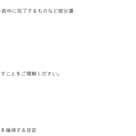
午前中に完了するものなど部分運
ど
ますことをご理解ください。
全を確保する目安