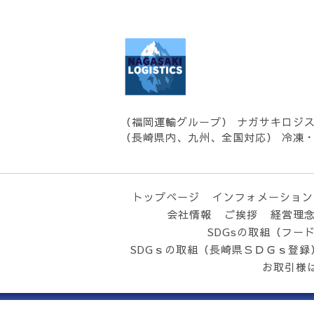
（福岡運輸グループ） ナガサキロジ
（長崎県内、九州、全国対応） 冷凍
トップページ
インフォメーション
会社情報
ご挨拶
経営理
SDGsの取組（フー
SDGｓの取組（長崎県ＳＤＧｓ登録
お取引様