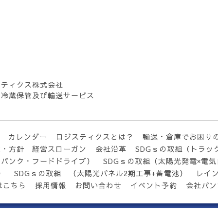
スティクス株式会社
・冷蔵保管及び輸送サービス
カレンダー
ロジスティクスとは？
輸送・倉庫でお困り
念・方針 経営スローガン
会社沿革
SDGｓの取組（トラッ
ドバンク・フードドライブ）
SDGｓの取組（太陽光発電×電
）
SDGｓの取組 （太陽光パネル2期工事+蓄電池）
レイ
はこちら
採用情報
お問い合わせ
イベント予約
会社パン