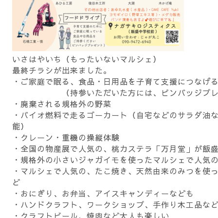
いさはやいち（もったいないマルシェ）
最終チラシが出来ました。
・ご家庭で眠る、食品・日用品を子育て支援につなげ
（持参いただいた方には、ピンバッジプレ
・廃棄される規格外の野菜
・バイオ燃料で走るゴーカート（自宅などのサラダ油
能）
・クレーン・重機の操縦体験
・全国の物産展で人気の、桃カステラ「万月堂」が飯
・規格外の小さいジャガイモを使ったマルシェで人気
・マルシェで人気の、たこ焼き、天然由来のみつを使
ど
・おにぎり、お弁当、アイスキャンディーなども
・ハンドクラフト、ワークショップ、手作り木工品な
・クラフトビール、焼肉など大人も楽しい