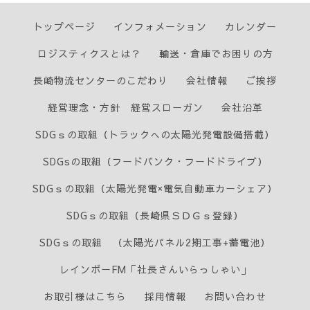
トップページ
インフォメーション
カレンダー
ロジスティクスとは？
輸送・倉庫でお困りの方
長崎物流センターのこだわり
会社情報
ご挨拶
経営理念・方針 経営スローガン
会社沿革
SDGｓの取組（トラックへの太陽光発電設備搭載）
SDGsの取組（フードバンク・フードドライブ）
SDGｓの取組（太陽光発電×電気自動車カーシェア）
SDGｓの取組（長崎県ＳＤＧｓ登録）
SDGｓの取組 （太陽光パネル2期工事+蓄電池）
レインボーFM「社長さんいらっしゃい」
お取引様はこちら
採用情報
お問い合わせ