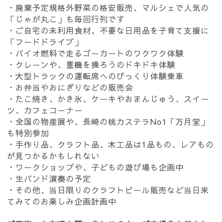
・廃棄予定規格外野菜の格安販売、マルシェで人気の
「じゃが丸こ」も毎回行列です
・ご自宅の未利用食材、不要な日用品を子育て支援に
「フードドライブ」
・バイオ燃料で走るゴーカートのワクワク体験
・クレーンや、重機を操ろうのドキドキ体験
・大型トラックの運転席へのびっくり体験乗車
・お弁当やおにぎりなどの販売会
・たこ焼き、かき氷、ケーキやおまんじゅう、スイー
ツ、カフェコーナー
・全国の物産展や、長崎の桃カステラNo1「万月堂」
も特別参加
・手作り品、クラフト品、木工品は1品もの、レアもの
が見つかるかもしれない
・ワークショップや、子どもの遊び場も企画中
・生バンド演奏の予定
・その他、当日限りのクラフトビール販売など当日来
てみてのお楽しみ企画計画中