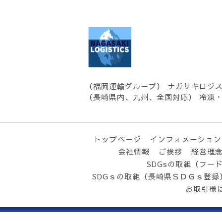
（福岡運輸グループ） ナガサキロジ
（長崎県内、九州、全国対応） 冷凍
トップページ
インフォメーション
会社情報
ご挨拶
経営理
SDGsの取組（フー
SDGｓの取組（長崎県ＳＤＧｓ登録
お取引様