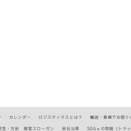
ン
カレンダー
ロジスティクスとは？
輸送・倉庫でお困り
理念・方針 経営スローガン
会社沿革
SDGｓの取組（トラ