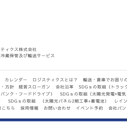
スティクス株式会社
・冷蔵保管及び輸送サービス
カレンダー
ロジスティクスとは？
輸送・倉庫でお困り
念・方針 経営スローガン
会社沿革
SDGｓの取組（トラッ
ドバンク・フードドライブ）
SDGｓの取組（太陽光発電×電
）
SDGｓの取組 （太陽光パネル2期工事+蓄電池）
レイ
はこちら
採用情報
お問い合わせ
イベント予約
会社パン