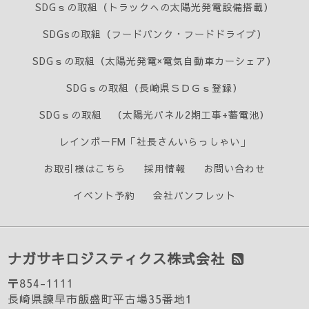
SDGｓの取組（トラックへの太陽光発電設備搭載）
SDGsの取組（フードバンク・フードドライブ）
SDGｓの取組（太陽光発電×電気自動車カーシェア）
SDGｓの取組（長崎県ＳＤＧｓ登録）
SDGｓの取組 （太陽光パネル2期工事+蓄電池）
レインボーFM「社長さんいらっしゃい」
お取引様はこちら
採用情報
お問い合わせ
イベント予約
会社パンフレット
ナガサキロジスティクス株式会社
〒854-1111
長崎県諫早市飯盛町平古場35番地1