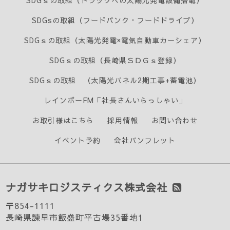
SDGｓの取組（トラックへの太陽光発電設備搭載）
SDGsの取組（フードバンク・フードドライブ）
SDGｓの取組（太陽光発電×電気自動車カーシェア）
SDGｓの取組（長崎県ＳＤＧｓ登録）
SDGｓの取組 （太陽光パネル2期工事+蓄電池）
レインボーFM「社長さんいらっしゃい」
お取引様はこちら
採用情報
お問い合わせ
イベント予約
会社パンフレット
ナガサキロジスティクス株式会社
〒854-1111
長崎県諫早市飯盛町平古場35番地1