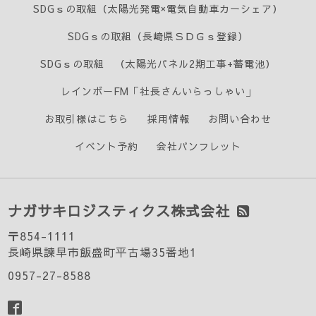
SDGｓの取組（太陽光発電×電気自動車カーシェア）
SDGｓの取組（長崎県ＳＤＧｓ登録）
SDGｓの取組 （太陽光パネル2期工事+蓄電池）
レインボーFM「社長さんいらっしゃい」
お取引様はこちら
採用情報
お問い合わせ
イベント予約
会社パンフレット
ナガサキロジスティクス株式会社
〒854-1111
長崎県諫早市飯盛町平古場35番地1
0957-27-8588