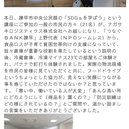
本日、諌早市中央公民館の「SDGｓを学ぼう」という
講座にご参加の一般の市民の方々（21名）が、ナガサ
キロジスティクス株式会社へお越しになり、「つなぐ
ＢＡＮＫ諫早」上野代表（ＮＰＯシームレス）から、
食品ロスが子育て貧困世帯向けの支援になっていて、
我々倉庫が重要な役割を果たしているという説明の
後、冷蔵倉庫、冷凍マイナス23℃の部屋もご体験さ
れ、バナナで釘打ち体験されました。実際の物流現場
を市民の皆様に見ていただくと共に、フードドライブ
というちょっとした協力が、見えない笑顔につながる
事を感じていただけたのではないか？と思っていま
す。「寒い中、働いている人が大変」「あんな高い所
にどのようにして（商品を）置くの？」「防災訓練は
どの様にされているの？」とご質問や、温かい励まし
の言葉をいただきありがとうございました。