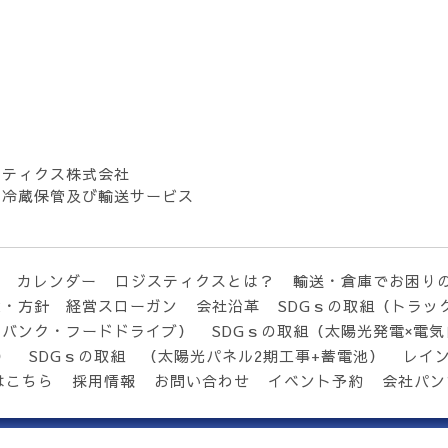
スティクス株式会社
・冷蔵保管及び輸送サービス
カレンダー
ロジスティクスとは？
輸送・倉庫でお困り
念・方針 経営スローガン
会社沿革
SDGｓの取組（トラッ
ドバンク・フードドライブ）
SDGｓの取組（太陽光発電×電
）
SDGｓの取組 （太陽光パネル2期工事+蓄電池）
レイ
はこちら
採用情報
お問い合わせ
イベント予約
会社パン