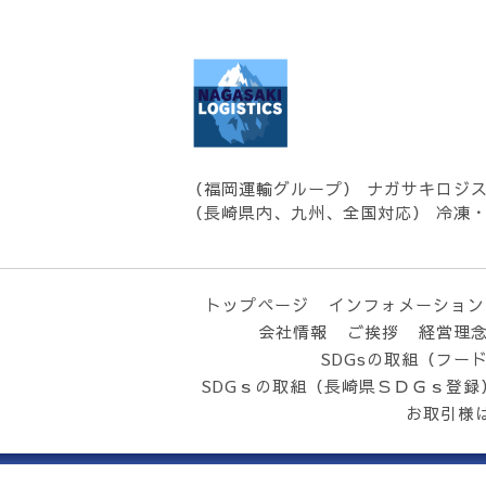
（福岡運輸グループ） ナガサキロジ
（長崎県内、九州、全国対応） 冷凍
トップページ
インフォメーション
会社情報
ご挨拶
経営理
SDGsの取組（フー
SDGｓの取組（長崎県ＳＤＧｓ登録
お取引様