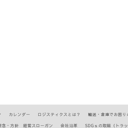
ン
カレンダー
ロジスティクスとは？
輸送・倉庫でお困り
理念・方針 経営スローガン
会社沿革
SDGｓの取組（トラ