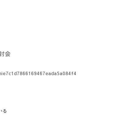
討会
/nie7c1d7866169467eada5a084f4
いる