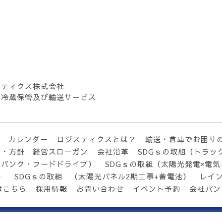
スティクス株式会社
・冷蔵保管及び輸送サービス
カレンダー
ロジスティクスとは？
輸送・倉庫でお困り
念・方針 経営スローガン
会社沿革
SDGｓの取組（トラッ
ドバンク・フードドライブ）
SDGｓの取組（太陽光発電×電
）
SDGｓの取組 （太陽光パネル2期工事+蓄電池）
レイ
はこちら
採用情報
お問い合わせ
イベント予約
会社パン