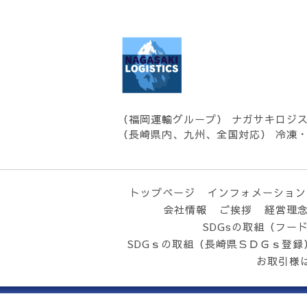
（福岡運輸グループ） ナガサキロジ
（長崎県内、九州、全国対応） 冷凍
トップページ
インフォメーション
会社情報
ご挨拶
経営理
SDGsの取組（フー
SDGｓの取組（長崎県ＳＤＧｓ登録
お取引様