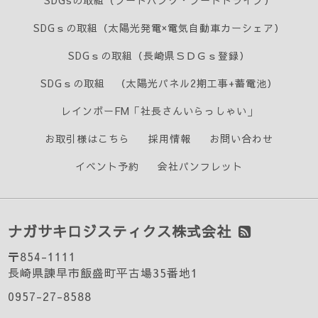
SDGsの取組（フードバンク・フードドライブ）
SDGｓの取組（太陽光発電×電気自動車カーシェア）
SDGｓの取組（長崎県ＳＤＧｓ登録）
SDGｓの取組 （太陽光パネル2期工事+蓄電池）
レインボーFM「社長さんいらっしゃい」
お取引様はこちら
採用情報
お問い合わせ
イベント予約
会社パンフレット
ナガサキロジスティクス株式会社
〒854-1111
長崎県諫早市飯盛町平古場35番地1
0957-27-8588