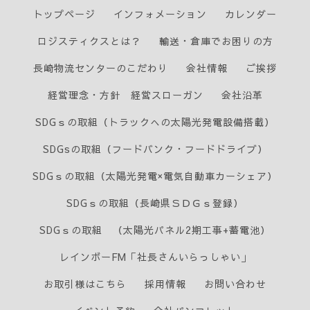
トップページ
インフォメーション
カレンダー
ロジスティクスとは？
輸送・倉庫でお困りの方
長崎物流センターのこだわり
会社情報
ご挨拶
経営理念・方針 経営スローガン
会社沿革
SDGｓの取組（トラックへの太陽光発電設備搭載）
SDGsの取組（フードバンク・フードドライブ）
SDGｓの取組（太陽光発電×電気自動車カーシェア）
SDGｓの取組（長崎県ＳＤＧｓ登録）
SDGｓの取組 （太陽光パネル2期工事+蓄電池）
レインボーFM「社長さんいらっしゃい」
お取引様はこちら
採用情報
お問い合わせ