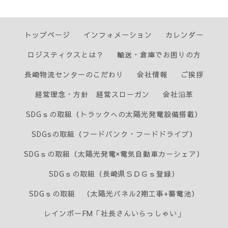
トップページ
インフォメーション
カレンダー
ロジスティクスとは？
輸送・倉庫でお困りの方
長崎物流センターのこだわり
会社情報
ご挨拶
経営理念・方針 経営スローガン
会社沿革
SDGｓの取組（トラックへの太陽光発電設備搭載）
SDGsの取組（フードバンク・フードドライブ）
SDGｓの取組（太陽光発電×電気自動車カーシェア）
SDGｓの取組（長崎県ＳＤＧｓ登録）
SDGｓの取組 （太陽光パネル2期工事+蓄電池）
レインボーFM「社長さんいらっしゃい」