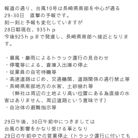
報道の通り、台風10号は長崎県南部を中心が通る
29-30日 直撃の予報です。
刻一刻と予報も変化していますが
28日朝現在、935ｈｐ
今後925ｈｐまで発達し、長崎県南部へ接近となりま
す。
・暴風・豪雨によるトラック運行の見合わせ
・停電等による、倉庫入出庫の停止
・従業員の自宅待機等
・高速道路はじめ、交通機関、道路関係の通行禁止等
・長崎県南部地方の水害、土砂崩れ等
（弊社は周辺の土地より高い位置にある為直接の水
害はありません、周辺道路という意味です）
・自治体の避難指示等
29日午後、30日午前中につきましては
台風の影響をかなり受ける事となり
29日の午前中での営業停止（トラック運行に付いても