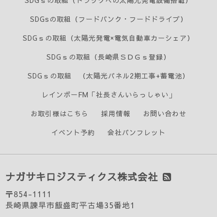
SDGｓの取組（トラックへの太陽光発電設備搭載）
SDGsの取組（フードバンク・フードドライブ）
SDGｓの取組（太陽光発電×電気自動車カーシェア）
SDGｓの取組（長崎県ＳＤＧｓ登録）
SDGｓの取組 （太陽光パネル2期工事+蓄電池）
レインボーFM「社長さんいらっしゃい」
お取引様はこちら
採用情報
お問い合わせ
イベント予約
会社パンフレット
ナガサキロジスティクス株式会社
〒854-1111
長崎県諫早市飯盛町平古場35番地1